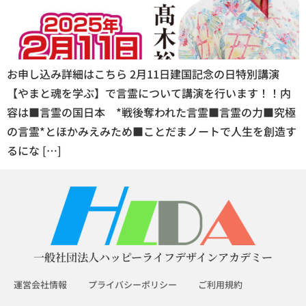
お申し込み詳細はこちら 2月11日建国記念の日特別講演
【やまと魂を学ぶ】で言霊について講演を行います！！内
容は■言霊の国日本 *戦後奪われた言霊■言霊の力■究極
の言霊*とほかみえみため■ことだまノートで人生を創造す
るにな […]
一般社団法人ハッピーライフデザインアカデミー
運営会社情報
プライバシーポリシー
ご利用規約