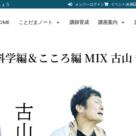
しょう
メンバーログイン
イベント決済
OME
ことだまノート
講師育成
講座案内
学編＆こころ編 MIX 古山 