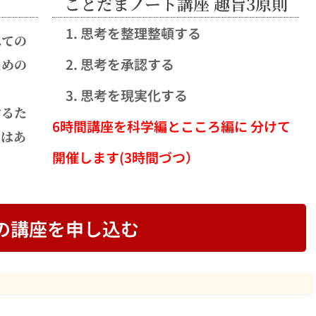
ことだまノート講座 趣旨3原則
思考を整理整頓する
べての
思考を承認する
ための
思考を現実化する
するた
6時間講座を科学編とこころ編に 分けて
いはあ
開催します(3時間づつ）
の講座を申し込む