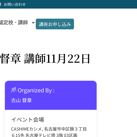
お問い合わせ
認定校・講師
講座お申し込み
督章 講師11月22日
Organized By :
古山 督章
イベント会場
CASHIMEカシメ, 名古屋市中区錦３丁目
６15先 名古屋テレビ塔 3階 03区画