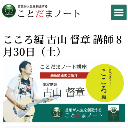
こころ編 古山 督章 講師 8
月30日（土）